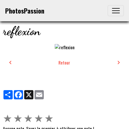
PhotosPassion
reflexion
Retour
Partager
Facebook
X
Email
★
★
★
★
★
Aucune note. Soyez le premier à attribuer une note !