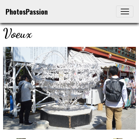
PhotosPassion
Voeux