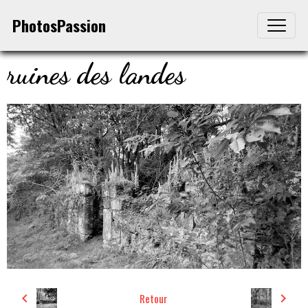
PhotosPassion
ruines des landes
Retour