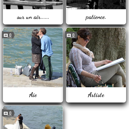
sur un air......
patience.
0
0
Aie
Artiste
0