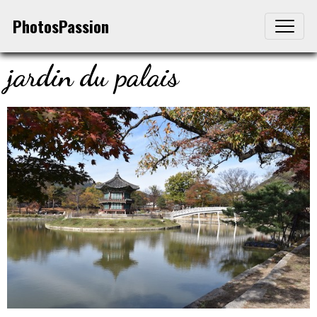
PhotosPassion
jardin du palais