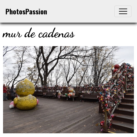
PhotosPassion
mur de cadenas