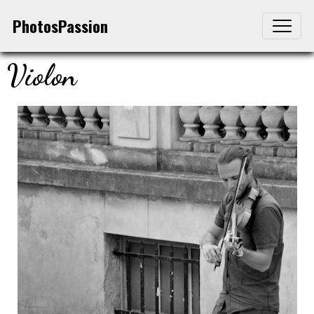
PhotosPassion
Violon